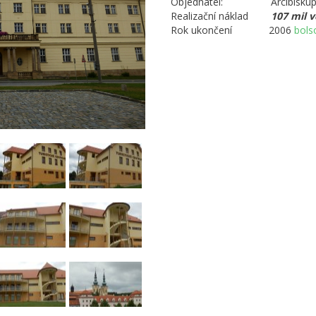
Objednatel: Arcibiskupst
Realizační náklad
107 mil
v
Rok ukončení 2006
bols