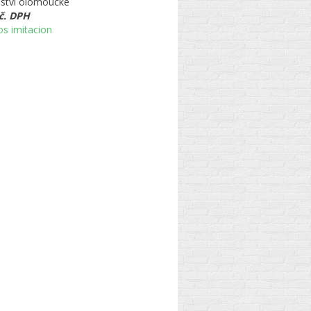
ví olomoucké
č. DPH
os imitacion