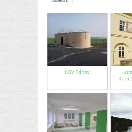
ČOV Bánov
Kon
Kromě