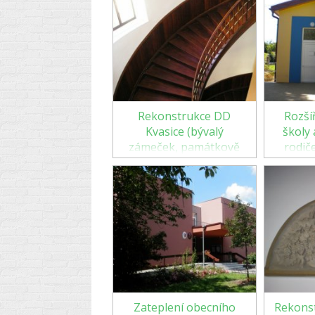
Rekonstrukce DD
Rozší
Kvasice (bývalý
školy
zámeček, památkově
rodič
chráněný objekt)
d
Zateplení obecního
Rekons