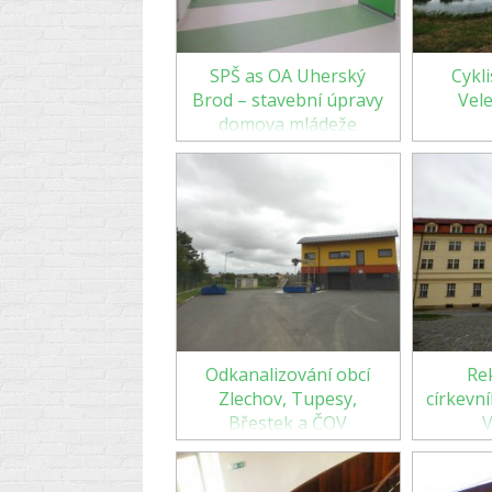
SPŠ as OA Uherský
Cykli
Brod – stavební úpravy
Vele
domova mládeže
Odkanalizování obcí
Re
Zlechov, Tupesy,
církevn
Břestek a ČOV
V