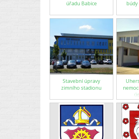
úřadu Babice
búdy
Stavební úpravy
Uhers
zimního stadionu
nemocn
ú